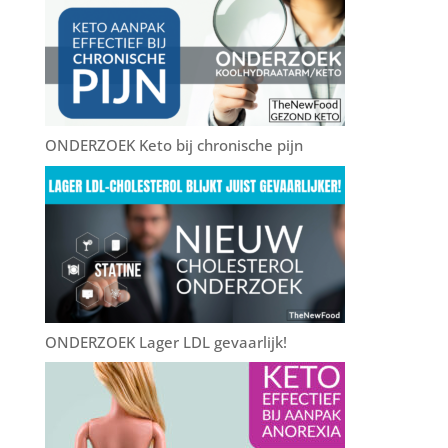
o
o
k
ONDERZOEK Keto bij chronische pijn
ONDERZOEK Lager LDL gevaarlijk!