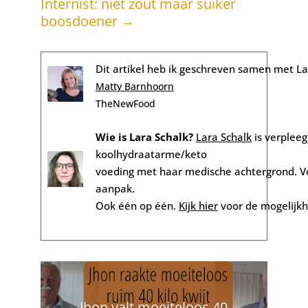
Internist: niet zout maar suiker
boosdoener
→
Dit artikel heb ik geschreven samen met La
Matty Barnhoorn
TheNewFood
Wie is Lara Schalk?
Lara Schalk
is verplee
koolhydraatarme/keto
voeding met haar medische achtergrond. Voo
aanpak.
Ook één op één.
Kijk hier
voor de mogelijkh
Jhon valt moeiteloos 40