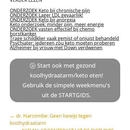
VERDER LEZEN
ONDERZOEK Keto bij chronische pijn
ONDERZOEK Lager LDL gevaarlijk!
ONDERZOEK Keto bij anorexia
Keto onderzoek: minder pijn, meer energie
ONDERZOEK vasten effectief bij chemo
borstkanker
Trage schildklier vaak gemist of onjuist behandeld
Psychiater: iedereen zou keto moeten proberen
Alzheimer bij vrouw met Down verdwenen
Start ook met gezond
koolhydraatarm/keto eten!
Gebruik de simpele weekmenu's
uit de STARTGIDS.
←
dr. Harcombe: Geen bewijs tegen
koolhydraatarm