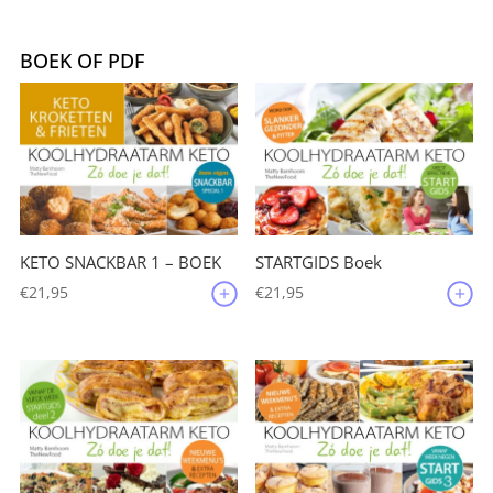
was:
is:
€88,00.
€44,00.
BOEK OF PDF
KETO SNACKBAR 1 – BOEK
STARTGIDS Boek
€
21,95
€
21,95