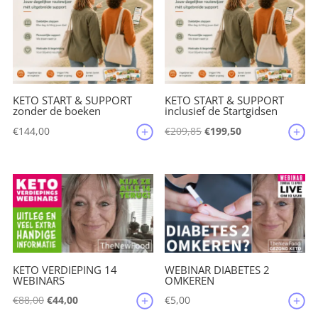
KETO START & SUPPORT
KETO START & SUPPORT
zonder de boeken
inclusief de Startgidsen
Oorspronkelijke
Huidige
€
144,00
€
209,85
€
199,50
prijs
prijs
was:
is:
€209,85.
€199,50.
KETO VERDIEPING 14
WEBINAR DIABETES 2
WEBINARS
OMKEREN
Oorspronkelijke
Huidige
€
88,00
€
44,00
€
5,00
prijs
prijs