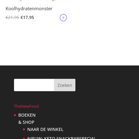
Koolhydratenmonster
Oorspronkelijke
Huidige
€
21,95
€
17,95
prijs
prijs
was:
is:
€21,95.
€17,95.
TheNewFood
BOEKEN
& SHOP
NAAR DE WINKEL
NIEUW: KETO SNACKBARSPECIAL