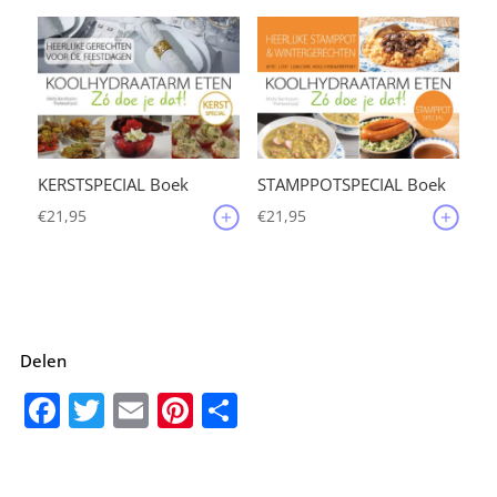
KERSTSPECIAL Boek
STAMPPOTSPECIAL Boek
€
21,95
€
21,95
Delen
F
T
E
Pi
D
a
w
m
nt
el
c
it
ai
er
e