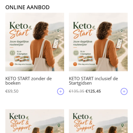
e
te
l
e
n
ONLINE AANBOD
b
r
st
o
o
k
KETO START zonder de
KETO START inclusief de
boeken
Startgidsen
Oorspronkelijke
Huidige
€
69,50
€
135,35
€
125,45
prijs
prijs
was:
is:
€135,35.
€125,45.