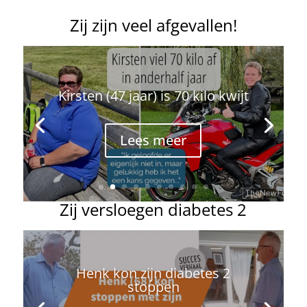
Zij zijn veel afgevallen!
Kirsten (47 jaar) is 70 kilo kwijt
Lees meer
Zij versloegen diabetes 2
Bertha (74): na 30 jaar
insulinevrij