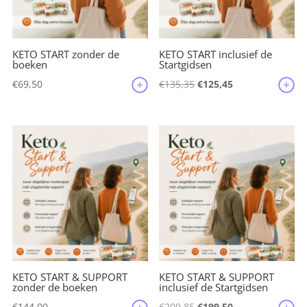
KETO START zonder de
KETO START inclusief de
boeken
Startgidsen
Oorspronkelijke
Huidige
€
69,50
€
135,35
€
125,45
prijs
prijs
was:
is:
€135,35.
€125,45.
KETO START & SUPPORT
KETO START & SUPPORT
zonder de boeken
inclusief de Startgidsen
Oorspronkelijke
Huidige
€
144,00
€
209,85
€
199,50