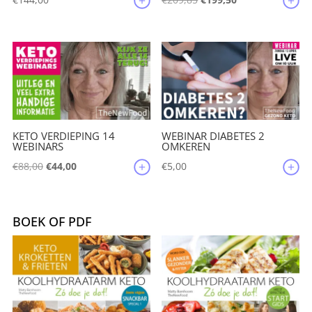
prijs
prijs
was:
is:
€209,85.
€199,50.
KETO VERDIEPING 14
WEBINAR DIABETES 2
WEBINARS
OMKEREN
Oorspronkelijke
Huidige
€
88,00
€
44,00
€
5,00
prijs
prijs
was:
is:
€88,00.
€44,00.
BOEK OF PDF