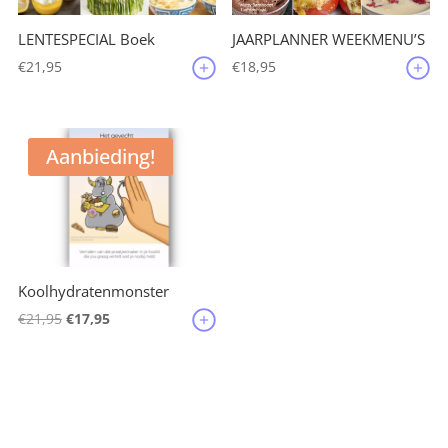
JAARPLANNER WEEKMENU’S
LENTESPECIAL Boek
€
18,95
€
21,95
Aanbieding!
Koolhydratenmonster
Oorspronkelijke
Huidige
€
21,95
€
17,95
prijs
prijs
was:
is:
€21,95.
€17,95.