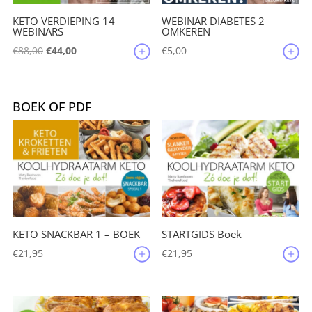
KETO VERDIEPING 14
WEBINAR DIABETES 2
WEBINARS
OMKEREN
Oorspronkelijke
Huidige
€
88,00
€
44,00
€
5,00
prijs
prijs
was:
is:
€88,00.
€44,00.
BOEK OF PDF
KETO SNACKBAR 1 – BOEK
STARTGIDS Boek
€
21,95
€
21,95