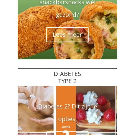
snackbarsnacks wél
gezond?
Lees meer
DIABETES
TYPE 2
Diabetes 2? Dit zijn je
opties.