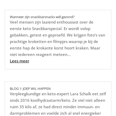
e
te
l
e
n
b
r
st
o
Wanneer zijn snackbarsnacks wél gezond?
Veel mensen zijn laaiend enthousiast over de
o
eerste keto Snackbarspecial. Er wordt volop
k
gebakken, getest en geproefd. We krijgen foto’s van
prachtige kroketten en filmpjes waarop je bij de
eerste hap de krokante korst hoort kraken. Maar
niet iedereen reageert meteen...
Lees meer
BLOG 1: JOEP WIL HAPPEN
Verpleegkundige en keto-expert Lara Schalk eet zelf
sinds 2016 koolhydraatarm/keto. Ze viel niet alleen
ruim 35 kilo af, ze had direct minder immuun- en
darmproblemen en voelde zich al snel energieker