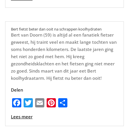
c
it
ai
er
e
e
te
l
e
n
b
r
st
o
Bert fietst beter dan ooit na schrappen koolhydraten
Bert van Doorn (59) is altijd al een fanatiek fietser
o
geweest, hij traint veel en maakt lange tochten van
k
soms honderden kilometers. De laatste jaren ging
het niet zo goed met hem. Hij kreeg
gezondheidsklachten en het fietsen ging niet meer
zo goed. Sinds maart van dit jaar eet Bert
koolhydraatarm. Hij fietst nu beter dan ooit!
Delen
F
T
E
Pi
D
a
w
m
nt
el
Lees meer
c
it
ai
er
e