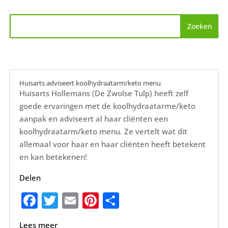
Huisarts adviseert koolhydraatarm/keto menu
Huisarts Hollemans (De Zwolse Tulp) heeft zelf
goede ervaringen met de koolhydraatarme/keto
aanpak en adviseert al haar cliënten een
koolhydraatarm/keto menu. Ze vertelt wat dit
allemaal voor haar en haar cliënten heeft betekent
en kan betekenen!
Delen
F
T
E
Pi
D
a
w
m
nt
el
Lees meer